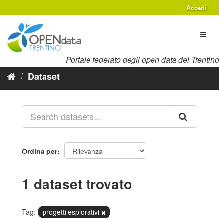
Salta
Accedi
al
contenuto
Toggl
naviga
Portale federato degli open data del Trentino
Dataset
Ordina per
1 dataset trovato
Tag:
progetti esplorativi