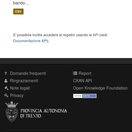
bando....
CSV
E' possibile inoltre accedere al registro usando le
API
(vedi
Documentazione API
).
Domande frequenti
Report
Ringraziamenti
CKAN API
Note legali
Open Knowledge Foundation
Privacy