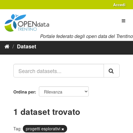
Salta
Accedi
al
contenuto
Toggl
naviga
Portale federato degli open data del Trentino
Dataset
Ordina per
1 dataset trovato
Tag:
progetti esplorativi