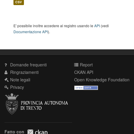
CSV
E' possibile inoltre accedere al registro usando le
API
(vedi
Documentazione API
).
Domande frequenti
Report
Ringraziamenti
CKAN API
Note legali
Open Knowledge Foundation
Privacy
Fatto con