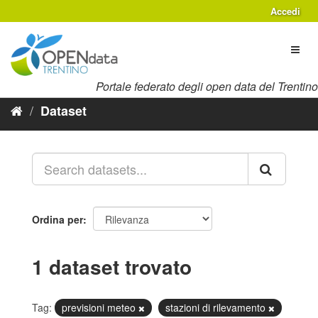
Salta
Accedi
al
contenuto
Toggl
naviga
Portale federato degli open data del Trentino
Dataset
Ordina per
1 dataset trovato
Tag:
previsioni meteo
stazioni di rilevamento