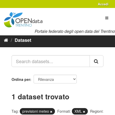
Salta
Accedi
al
contenuto
Toggl
naviga
Portale federato degli open data del Trentino
Dataset
Ordina per
1 dataset trovato
Tag:
previsioni meteo
Formati:
XML
Regioni: