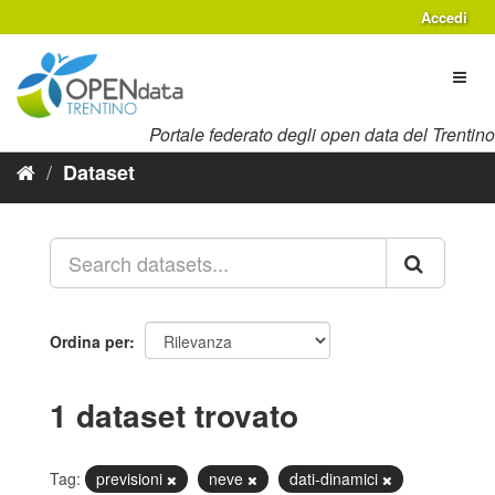
Salta
Accedi
al
contenuto
Toggl
naviga
Portale federato degli open data del Trentino
Dataset
Ordina per
1 dataset trovato
Tag:
previsioni
neve
dati-dinamici