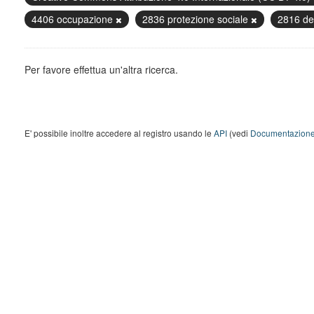
4406 occupazione
2836 protezione sociale
2816 de
Per favore effettua un'altra ricerca.
E' possibile inoltre accedere al registro usando le
API
(vedi
Documentazione