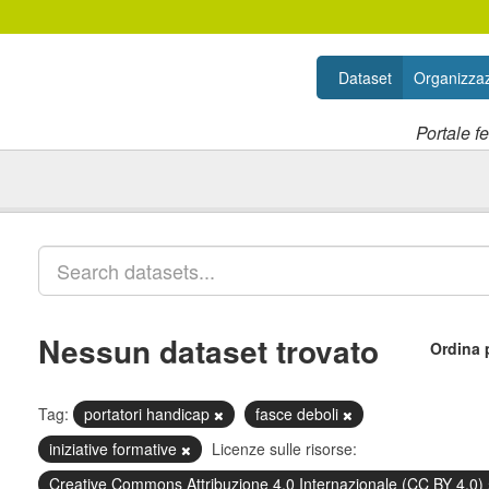
Dataset
Organizzaz
Portale f
Nessun dataset trovato
Ordina 
Tag:
portatori handicap
fasce deboli
iniziative formative
Licenze sulle risorse:
Creative Commons Attribuzione 4.0 Internazionale (CC BY 4.0)