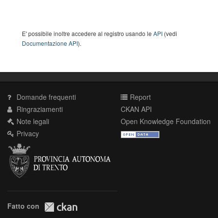
E' possibile inoltre accedere al registro usando le
API
(vedi
Documentazione API
).
Domande frequenti
Report
Ringraziamenti
CKAN API
Note legali
Open Knowledge Foundation
Privacy
Fatto con