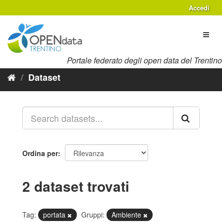
Salta
Accedi
al
contenuto
Toggl
naviga
Portale federato degli open data del Trentino
Dataset
Ordina per
2 dataset trovati
Tag:
portata
Gruppi:
Ambiente