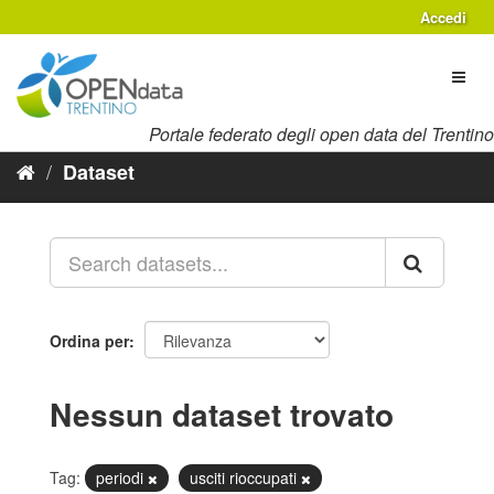
Salta
Accedi
al
contenuto
Toggl
naviga
Portale federato degli open data del Trentino
Dataset
Ordina per
Nessun dataset trovato
Tag:
periodi
usciti rioccupati