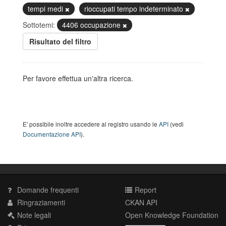
tempi medi
rioccupati tempo indeterminato
Sottotemi:
4406 occupazione
Risultato del filtro
Per favore effettua un'altra ricerca.
E' possibile inoltre accedere al registro usando le
API
(vedi
Documentazione API
).
Domande frequenti
Report
Ringraziamenti
CKAN API
Note legali
Open Knowledge Foundation