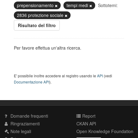
prepensionamento
tempi medi
Sottotemi:
2836 protezione sociale
Risultato del filtro
Per favore effettua un'altra ricerca.
E' possibile inoltre accedere al registro usando le
API
(vedi
Documentazione API
).
Domande frequenti
Report
Ringraziamenti
CKAN API
Note legali
Open Knowledge Foundation