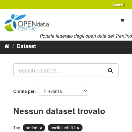
Salta
Accedi
al
contenuto
Toggl
naviga
Portale federato degli open data del Trentino
Dataset
Ordina per
Nessun dataset trovato
Tag:
periodi
usciti mobilità