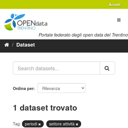
Salta
Accedi
al
contenuto
Toggl
naviga
Portale federato degli open data del Trentino
Dataset
Ordina per
1 dataset trovato
Tag:
periodi
settore attività