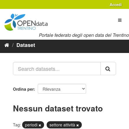
Salta
Accedi
al
contenuto
Toggl
naviga
Portale federato degli open data del Trentino
Dataset
Ordina per
Nessun dataset trovato
Tag:
periodi
settore attività