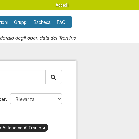
Accedi
ioni
Gruppi
Bacheca
FAQ
ederato degli open data del Trentino
per
ia Autonoma di Trento