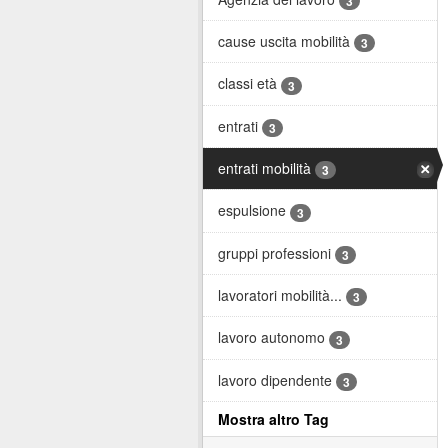
3
cause uscita mobilità
3
classi età
3
entrati
3
entrati mobilità
3
espulsione
3
gruppi professioni
3
lavoratori mobilità...
3
lavoro autonomo
3
lavoro dipendente
3
Mostra altro Tag