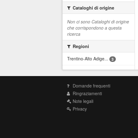
Cataloghi di origine
Non ci sono Cataloghi di origine
che corrispondono a questa
ricerca
Regioni
Trentino-Alto Adige...
3
Domande frequenti
Ringraziamenti
Note legali
Privacy