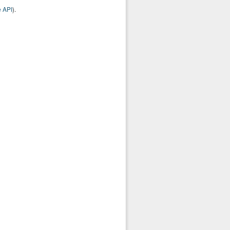
 API
).