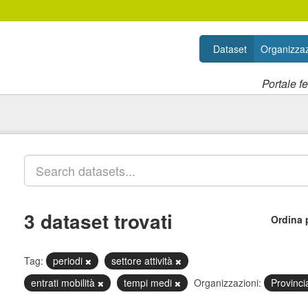
Dataset
Organizzaz
Portale f
3 dataset trovati
Ordina 
Tag:
periodi
settore attività
entrati mobilità
tempi medi
Organizzazioni:
Provinc