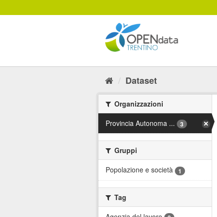
Salta
al
contenuto
Dataset
Organizzazioni
Provincia Autonoma ...
3
Gruppi
Popolazione e società
1
Tag
Agenzia del lavoro