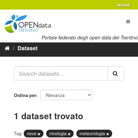
Salta
Accedi
al
contenuto
Toggl
naviga
Portale federato degli open data del Trentino
Dataset
Ordina per
1 dataset trovato
Tag:
neve
nivologia
meteorologia