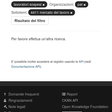
lavoratori sospesi
Organizzazioni:
pat
Sottotemi:
4411 mercato del lavoro
Risultato del filtro
Per favore effettua un'altra ricerca.
E' possibile inoltre accedere al registro usando le
API
(vedi
Documentazione API
).
Domande frequenti
Report
Ringraziamenti
CKAN API
Note legali
Open Knowledge Foundation