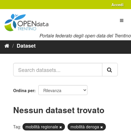
Salta
Accedi
al
contenuto
Toggl
naviga
Portale federato degli open data del Trentino
Dataset
Ordina per
Nessun dataset trovato
Tag:
mobilità regionale
mobilità deroga