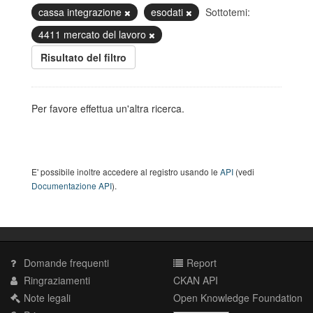
cassa integrazione
esodati
Sottotemi:
4411 mercato del lavoro
Risultato del filtro
Per favore effettua un'altra ricerca.
E' possibile inoltre accedere al registro usando le
API
(vedi
Documentazione API
).
Domande frequenti
Report
Ringraziamenti
CKAN API
Note legali
Open Knowledge Foundation