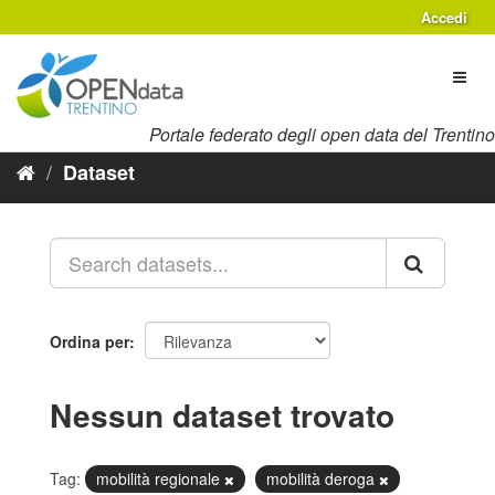
Salta
Accedi
al
contenuto
Toggl
naviga
Portale federato degli open data del Trentino
Dataset
Ordina per
Nessun dataset trovato
Tag:
mobilità regionale
mobilità deroga