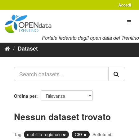
Salta
Accedi
al
contenuto
Toggl
naviga
Portale federato degli open data del Trentino
Dataset
Ordina per
Nessun dataset trovato
Tag:
mobilità regionale
CIG
Sottotemi: