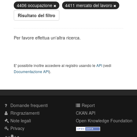
4406 occupazione
4411 mercato del lavoro
Risultato del filtro
Per favore effettua un'altra ricerca.
E' possibile inoltre accedere al registro usando le
API
(vedi
Documentazione API
).
Domande frequenti
Report
Ringraziamenti
CKAN API
Note legali
Open Knowledge Foundation
Privacy