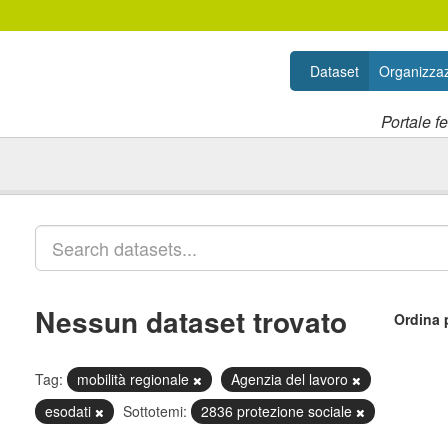
Dataset
Organizzaz
Portale f
Nessun dataset trovato
Ordina 
Tag:
mobilità regionale
Agenzia del lavoro
esodati
Sottotemi:
2836 protezione sociale