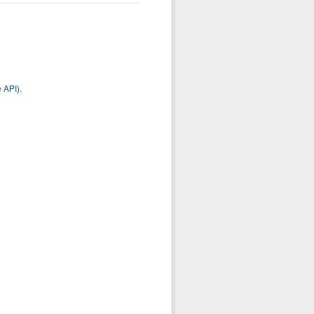
 API
).