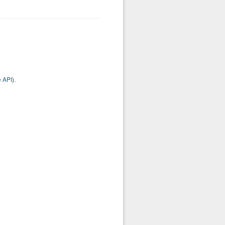
 API
).