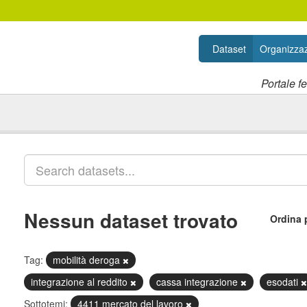
Dataset
Organizzaz
Portale f
Nessun dataset trovato
Ordina 
Tag:
mobilità deroga
integrazione al reddito
cassa integrazione
esodati
Sottotemi:
4411 mercato del lavoro