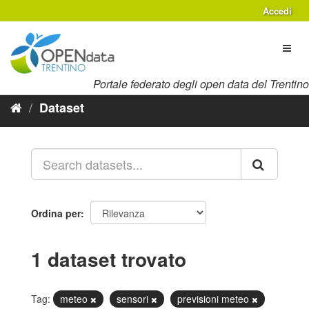
Salta
Accedi
al
contenuto
Toggl
naviga
Portale federato degli open data del Trentino
Dataset
Ordina per
1 dataset trovato
Tag:
meteo
sensori
previsioni meteo