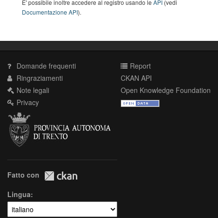
E' possibile inoltre accedere al registro usando le
API
(vedi
Documentazione API
).
Domande frequenti
Report
Ringraziamenti
CKAN API
Note legali
Open Knowledge Foundation
Privacy
Fatto con
Lingua