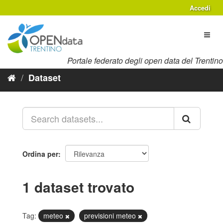
Salta
Accedi
al
contenuto
Toggl
naviga
Portale federato degli open data del Trentino
Dataset
Ordina per
1 dataset trovato
Tag:
meteo
previsioni meteo