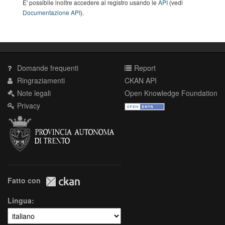
E' possibile inoltre accedere al registro usando le
API
(vedi
Documentazione API
).
Domande frequenti
Report
Ringraziamenti
CKAN API
Note legali
Open Knowledge Foundation
Privacy
Fatto con
Lingua