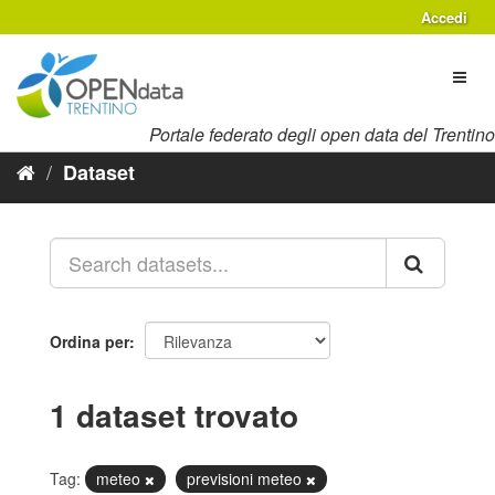
Salta
Accedi
al
contenuto
Toggl
naviga
Portale federato degli open data del Trentino
Dataset
Ordina per
1 dataset trovato
Tag:
meteo
previsioni meteo