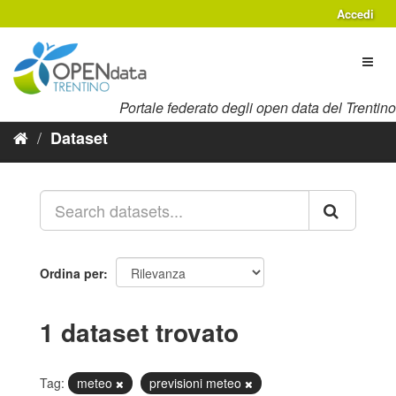
Salta
Accedi
al
contenuto
Toggl
naviga
Portale federato degli open data del Trentino
Dataset
Ordina per
1 dataset trovato
Tag:
meteo
previsioni meteo