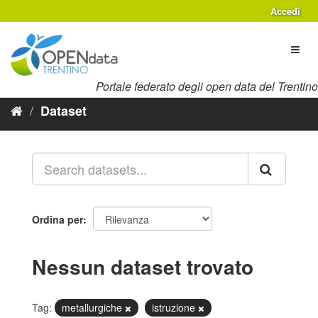
Salta
Accedi
al
contenuto
Toggl
naviga
Portale federato degli open data del Trentino
Dataset
Ordina per
Nessun dataset trovato
Tag:
metallurgiche
istruzione