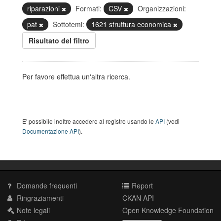
riparazioni
Formati:
CSV
Organizzazioni:
pat
Sottotemi:
1621 struttura economica
Risultato del filtro
Per favore effettua un'altra ricerca.
E' possibile inoltre accedere al registro usando le
API
(vedi
Documentazione API
).
Domande frequenti
Report
Ringraziamenti
CKAN API
Note legali
Open Knowledge Foundation