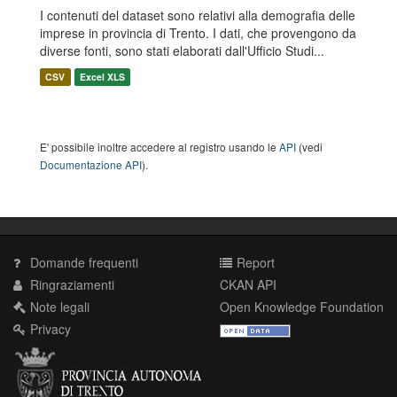
I contenuti del dataset sono relativi alla demografia delle
imprese in provincia di Trento. I dati, che provengono da
diverse fonti, sono stati elaborati dall'Ufficio Studi...
CSV
Excel XLS
E' possibile inoltre accedere al registro usando le
API
(vedi
Documentazione API
).
Domande frequenti
Report
Ringraziamenti
CKAN API
Note legali
Open Knowledge Foundation
Privacy