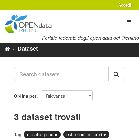
Salta
Accedi
al
contenuto
Toggl
naviga
Portale federato degli open data del Trentino
Dataset
Ordina per
3 dataset trovati
Tag:
metallurgiche
estrazioni minerali