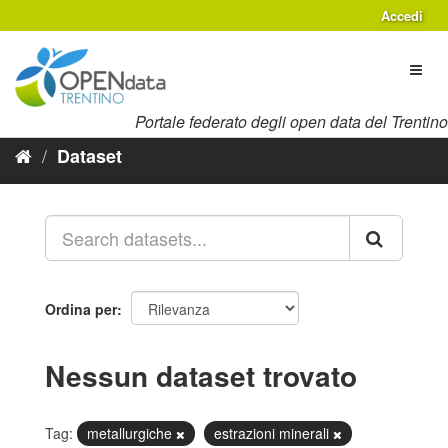
Salta
Accedi
al
contenuto
Toggl
naviga
Portale federato degli open data del Trentino
Dataset
Ordina per
Nessun dataset trovato
Tag:
metallurgiche
estrazioni minerali