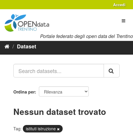
Salta
Accedi
al
contenuto
Toggl
naviga
Portale federato degli open data del Trentino
Dataset
Ordina per
Nessun dataset trovato
Tag:
istituti istruzione