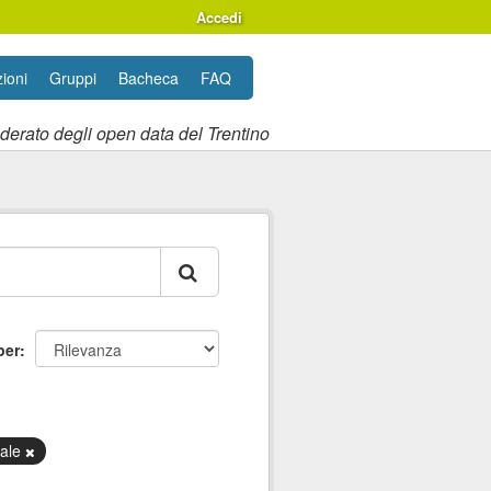
Accedi
ioni
Gruppi
Bacheca
FAQ
ederato degli open data del Trentino
per
nale