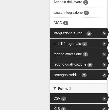
Agenzia del lavoro
2
cassa integrazione
2
CIGD
2
integrazione al red...
2
mobilità regionale
2
reddito attivazione
2
reddito qualificazione
2
sostegno redditto
2
Formati
CSV
2
XLS
2