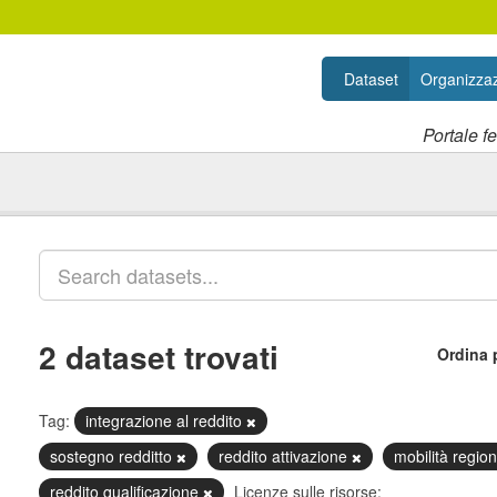
Dataset
Organizzaz
Portale f
2 dataset trovati
Ordina 
Tag:
integrazione al reddito
sostegno redditto
reddito attivazione
mobilità regio
reddito qualificazione
Licenze sulle risorse: