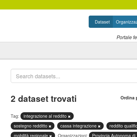
Dataset
Organizzaz
Portale f
2 dataset trovati
Ordina 
Tag:
integrazione al reddito
sostegno redditto
cassa integrazione
reddito qualif
mobilità regionale
Organizzazioni:
Provincia Autonoma di