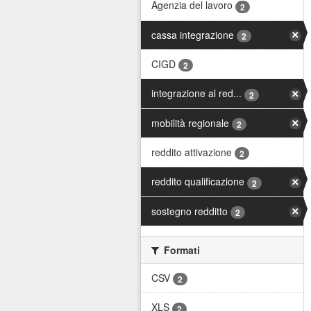
Agenzia del lavoro
2
cassa integrazione
2
CIGD
2
integrazione al red...
2
mobilità regionale
2
reddito attivazione
2
reddito qualificazione
2
sostegno redditto
2
Formati
CSV
2
XLS
2