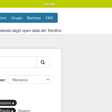
Accedi
ioni
Gruppi
Bacheca
FAQ
ederato degli open data del Trentino
per
icazione
 Trento
Regioni: