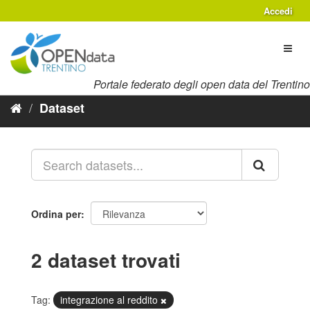
Salta
Accedi
al
contenuto
Toggl
naviga
Portale federato degli open data del Trentino
Dataset
Ordina per
2 dataset trovati
Tag:
integrazione al reddito