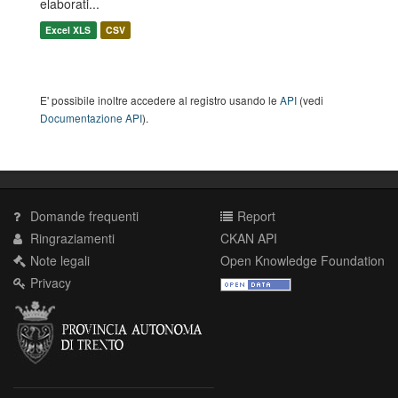
elaborati...
Excel XLS
CSV
E' possibile inoltre accedere al registro usando le
API
(vedi
Documentazione API
).
Domande frequenti
Report
Ringraziamenti
CKAN API
Note legali
Open Knowledge Foundation
Privacy