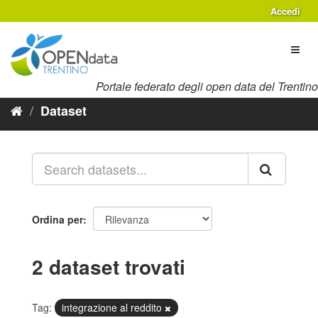
Salta
Accedi
al
contenuto
Toggl
naviga
Portale federato degli open data del Trentino
Dataset
Ordina per
2 dataset trovati
Tag:
integrazione al reddito