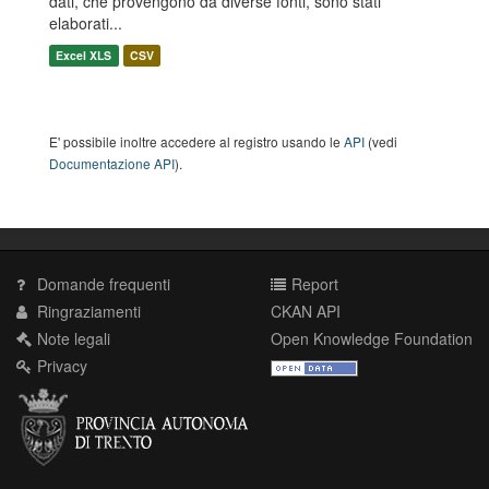
dati, che provengono da diverse fonti, sono stati
elaborati...
Excel XLS
CSV
E' possibile inoltre accedere al registro usando le
API
(vedi
Documentazione API
).
Domande frequenti
Report
Ringraziamenti
CKAN API
Note legali
Open Knowledge Foundation
Privacy