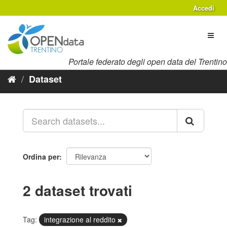
Salta
Accedi
al
contenuto
Toggl
naviga
Portale federato degli open data del Trentino
Dataset
Ordina per
2 dataset trovati
Tag:
integrazione al reddito