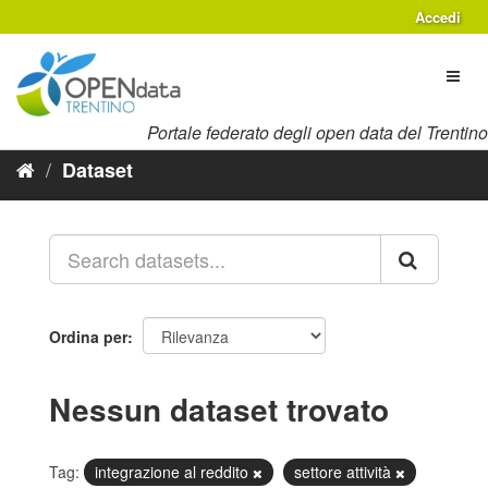
Salta
Accedi
al
contenuto
Toggl
naviga
Portale federato degli open data del Trentino
Dataset
Ordina per
Nessun dataset trovato
Tag:
integrazione al reddito
settore attività