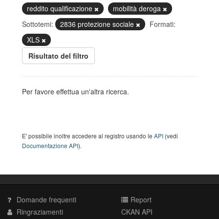
reddito qualificazione
mobilità deroga
Sottotemi:
2836 protezione sociale
Formati:
XLS
Risultato del filtro
Per favore effettua un'altra ricerca.
E' possibile inoltre accedere al registro usando le
API
(vedi
Documentazione API
).
Domande frequenti
Report
Ringraziamenti
CKAN API