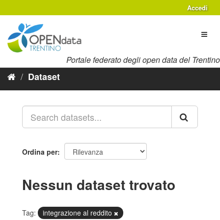
Salta
Accedi
al
contenuto
Toggl
naviga
Portale federato degli open data del Trentino
Dataset
Ordina per
Nessun dataset trovato
Tag:
integrazione al reddito