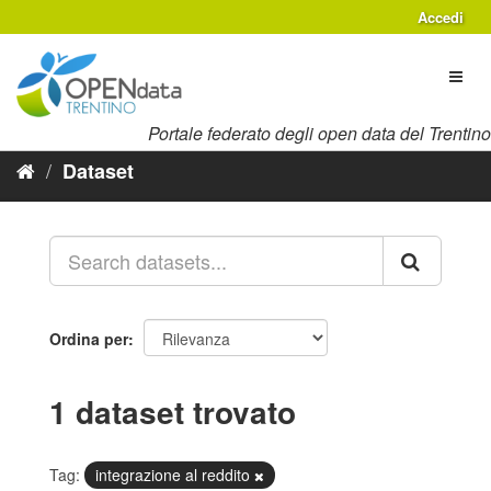
Salta
Accedi
al
contenuto
Toggl
naviga
Portale federato degli open data del Trentino
Dataset
Ordina per
1 dataset trovato
Tag:
integrazione al reddito