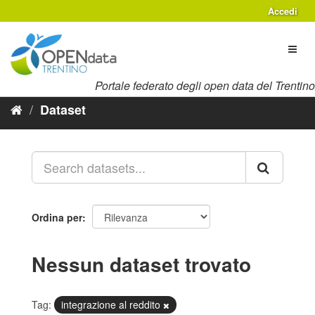
Salta
Accedi
al
contenuto
Toggl
naviga
Portale federato degli open data del Trentino
Dataset
Ordina per
Nessun dataset trovato
Tag:
integrazione al reddito