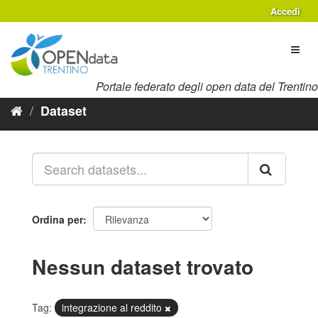
Salta
Accedi
al
contenuto
Toggl
naviga
Portale federato degli open data del Trentino
Dataset
Ordina per
Nessun dataset trovato
Tag:
integrazione al reddito