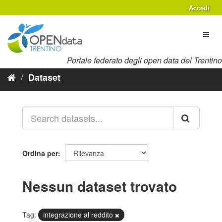
Salta
Accedi
al
contenuto
Toggl
naviga
Portale federato degli open data del Trentino
Dataset
Ordina per
Nessun dataset trovato
Tag:
integrazione al reddito