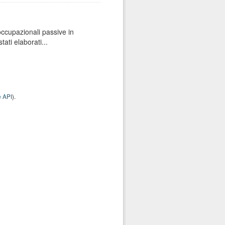
 occupazionali passive in
ati elaborati...
 API
).