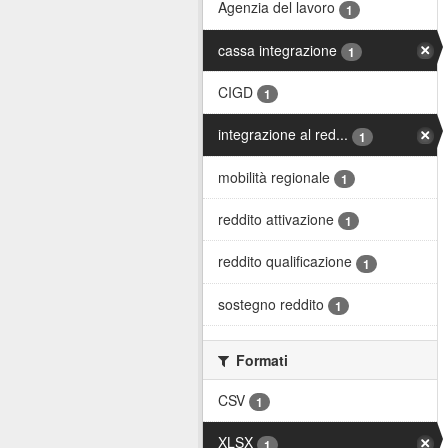
Agenzia del lavoro
1
cassa integrazione
1
CIGD
1
integrazione al red...
1
mobilità regionale
1
reddito attivazione
1
reddito qualificazione
1
sostegno reddito
1
Formati
CSV
1
XLSX
1