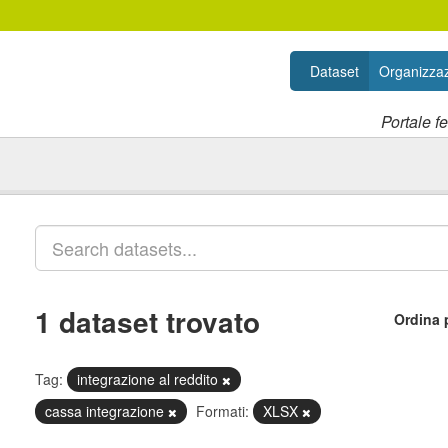
Dataset
Organizzaz
Portale f
1 dataset trovato
Ordina 
Tag:
integrazione al reddito
cassa integrazione
Formati:
XLSX