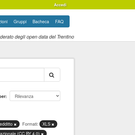
Accedi
ioni
Gruppi
Bacheca
FAQ
ederato degli open data del Trentino
per
edditto
Formati:
XLS
nazionale (CC BY 4.0)