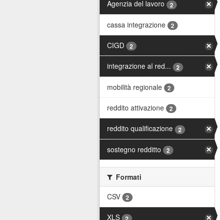
Agenzia del lavoro
2
cassa integrazione
2
CIGD
2
integrazione al red...
2
mobilità regionale
2
reddito attivazione
2
reddito qualificazione
2
sostegno redditto
2
Formati
CSV
2
XLS
2