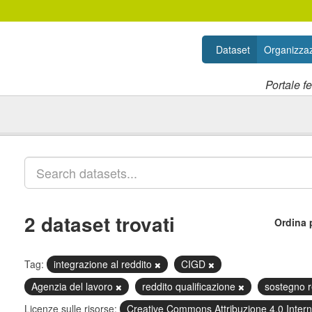
Dataset
Organizzaz
Portale f
2 dataset trovati
Ordina 
Tag:
integrazione al reddito
CIGD
Agenzia del lavoro
reddito qualificazione
sostegno r
Licenze sulle risorse:
Creative Commons Attribuzione 4.0 Inter