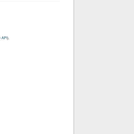
 API
).