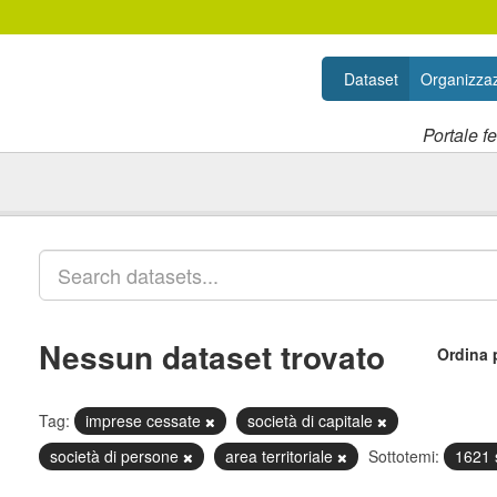
Dataset
Organizzaz
Portale f
Nessun dataset trovato
Ordina 
Tag:
imprese cessate
società di capitale
società di persone
area territoriale
Sottotemi:
1621 