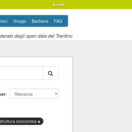
Accedi
ioni
Gruppi
Bacheca
FAQ
ederato degli open data del Trentino
per
struttura economica