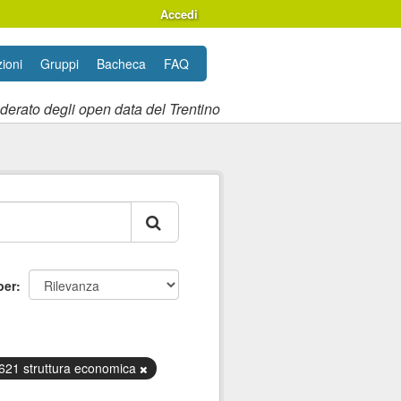
Accedi
ioni
Gruppi
Bacheca
FAQ
ederato degli open data del Trentino
per
621 struttura economica