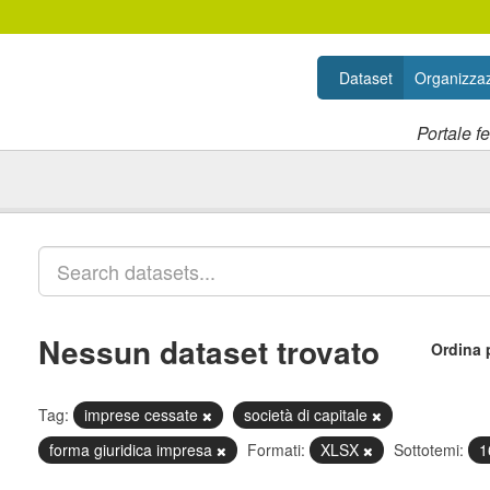
Dataset
Organizzaz
Portale f
Nessun dataset trovato
Ordina 
Tag:
imprese cessate
società di capitale
forma giuridica impresa
Formati:
XLSX
Sottotemi:
1