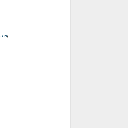
 API
).