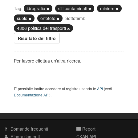
Tag:
idrografia
siti contaminati
miniere
suolo
ortofoto
Sottotemi:
4806 politica dei trasporti
Risultato del filtro
Per favore effettua un'altra ricerca.
E' possibile inoltre accedere al registro usando le
API
(vedi
Documentazione API
).
Domande frequenti
Report
Ringraziamenti
CKAN API