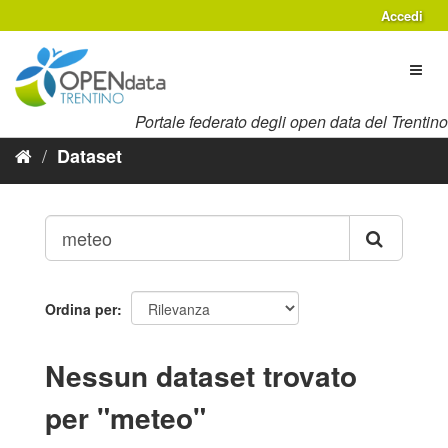
Salta
Accedi
al
contenuto
Toggl
naviga
Portale federato degli open data del Trentino
Dataset
Ordina per
Nessun dataset trovato
per "meteo"