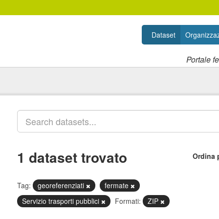
Dataset
Organizzaz
Portale f
1 dataset trovato
Ordina 
Tag:
georeferenziati
fermate
Servizio trasporti pubblici
Formati:
ZIP