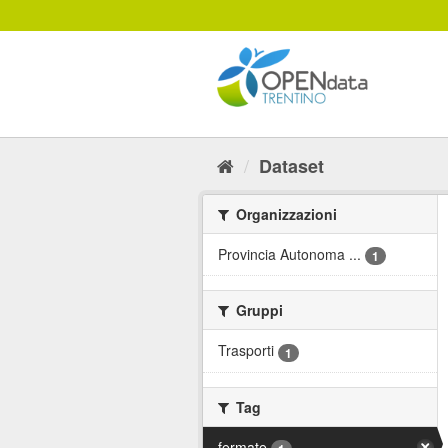
Salta
al
contenuto
Dataset
Organizzazioni
Provincia Autonoma ...
1
Gruppi
Trasporti
1
Tag
fermate