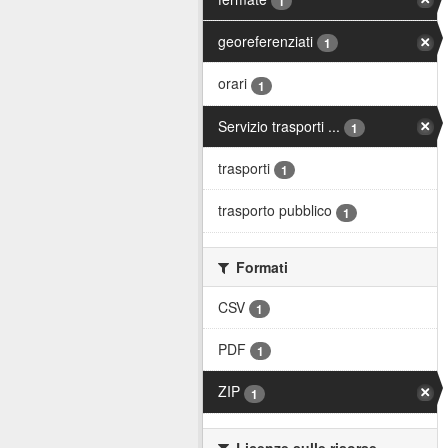
1
georeferenziati
1
orari
1
Servizio trasporti ...
1
trasporti
1
trasporto pubblico
1
Formati
CSV
1
PDF
1
ZIP
1
Licenze sulle risorse