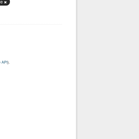
le
 API
).