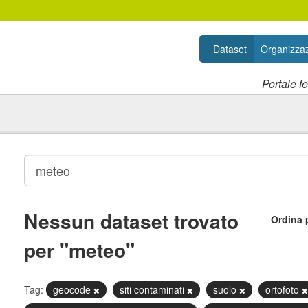
Dataset
Organizzaz
Portale f
Nessun dataset trovato
Ordina 
per "meteo"
Tag:
geocode
siti contaminati
suolo
ortofoto