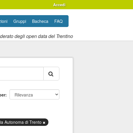
Accedi
ioni
Gruppi
Bacheca
FAQ
ederato degli open data del Trentino
per
cia Autonoma di Trento