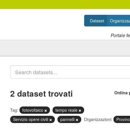
Dataset
Organizzaz
Portale f
2 dataset trovati
Ordina 
Tag:
fotovoltaico
tempo reale
Servizio opere civili
pannelli
Organizzazioni:
Provin