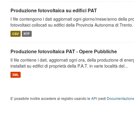
Produzione fotovoltaica su edifici PAT
I file contengono i dati aggiornati ogni giorno/mese/anno della pr
fotovoltaici collocati su edifici della Provincia Autonoma di Trento. I
CSV
RTF
Produzione fotovoltaica PAT - Opere Pubbliche
Il file contiene i dati, aggiornati ogni ora, della produzione di energ
installati su edifici di proprietà della P.A.T. in varie località del...
XML
E' possibile inoltre accedere al registro usando le
API
(vedi
Documentazione