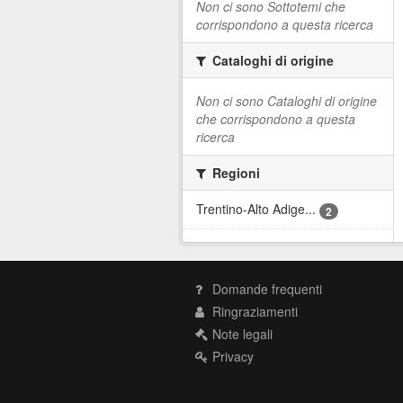
Non ci sono Sottotemi che
corrispondono a questa ricerca
Cataloghi di origine
Non ci sono Cataloghi di origine
che corrispondono a questa
ricerca
Regioni
Trentino-Alto Adige...
2
Domande frequenti
Ringraziamenti
Note legali
Privacy