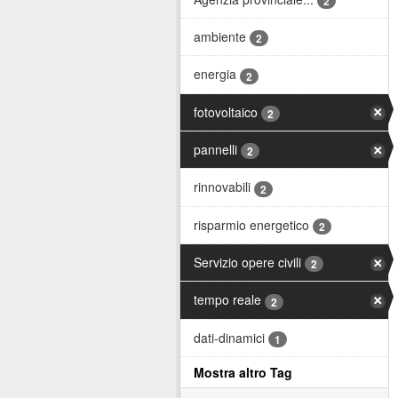
2
ambiente
2
energia
2
fotovoltaico
2
pannelli
2
rinnovabili
2
risparmio energetico
2
Servizio opere civili
2
tempo reale
2
dati-dinamici
1
Mostra altro Tag