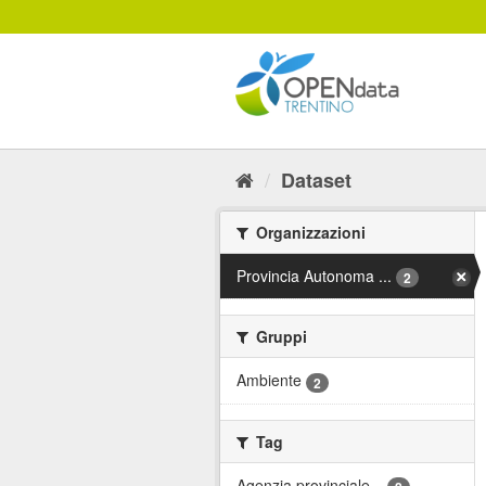
Salta
al
contenuto
Dataset
Organizzazioni
Provincia Autonoma ...
2
Gruppi
Ambiente
2
Tag
Agenzia provinciale...