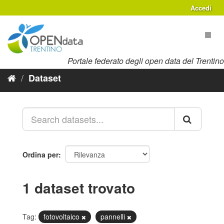
Salta
Accedi
al
contenuto
Toggl
naviga
Portale federato degli open data del Trentino
Dataset
Ordina per
1 dataset trovato
Tag:
fotovoltaico
pannelli