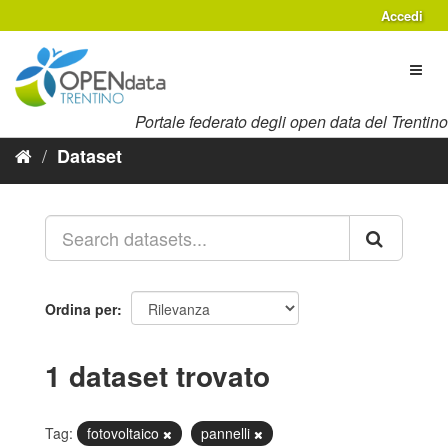
Salta
Accedi
al
contenuto
Toggl
naviga
Portale federato degli open data del Trentino
Dataset
Ordina per
1 dataset trovato
Tag:
fotovoltaico
pannelli