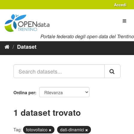
Salta
Accedi
al
contenuto
Toggl
naviga
Portale federato degli open data del Trentino
Dataset
Ordina per
1 dataset trovato
Tag:
fotovoltaico
dati-dinamici