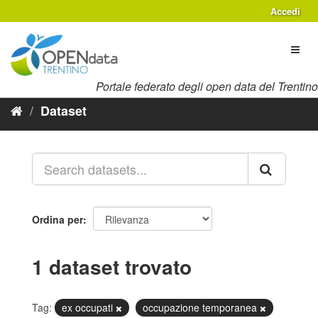
Salta
Accedi
al
contenuto
Toggl
naviga
Portale federato degli open data del Trentino
Dataset
Ordina per
1 dataset trovato
Tag:
ex occupati
occupazione temporanea