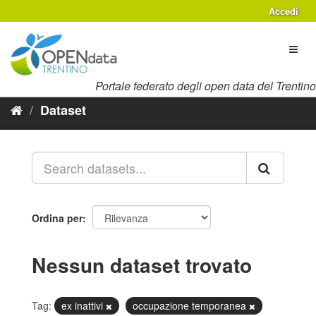
Salta
Accedi
al
contenuto
Toggl
naviga
Portale federato degli open data del Trentino
Dataset
Ordina per
Nessun dataset trovato
Tag:
ex inattivi
occupazione temporanea