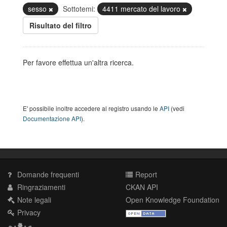
sesso
Sottotemi:
4411 mercato del lavoro
Risultato del filtro
Per favore effettua un'altra ricerca.
E' possibile inoltre accedere al registro usando le
API
(vedi
Documentazione API
).
Domande frequenti
Report
Ringraziamenti
CKAN API
Note legali
Open Knowledge Foundation
Privacy